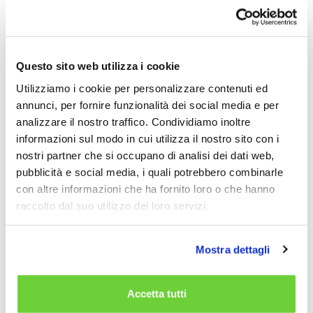
sul testo
2.4.7 – Mancata visibilità completa del focus su
elementi interattivi
3.2.2 – Assenza del pulsante di invio per almeno un
Questo sito web utilizza i cookie
campo modulo
Utilizziamo i cookie per personalizzare contenuti ed
4.1.2 – Alcuni campi input privi di nome accessibile
annunci, per fornire funzionalità dei social media e per
analizzare il nostro traffico. Condividiamo inoltre
Redazione della dichiarazione di
informazioni sul modo in cui utilizza il nostro sito con i
accessibilità
nostri partner che si occupano di analisi dei dati web,
pubblicità e social media, i quali potrebbero combinarle
La presente dichiarazione è stata redatta il 29/08/2025.
con altre informazioni che ha fornito loro o che hanno
Le informazioni contenute derivano da un’attività di
raccolto dal suo utilizzo dei loro servizi.
auditing condotta da una terza parte:
HIIS Lab
presso l’
ISTI
del
CNR
.
Mostra dettagli
Modalità di invio delle segnalazioni e
contatti
Accetta tutti