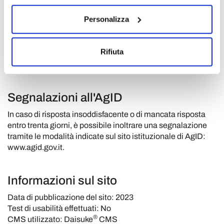
Ti invitiamo a contattarci per segnalare qualsiasi problema
di accessibilità riscontrato su una pagina del nostro sito,
Personalizza
scrivendo a
dpo@costaedutainment.com
.
Nella segnalazione, specifica la pagina interessata e la
Rifiuta
natura del problema: faremo del nostro meglio per rendere
il contenuto accessibile.
Segnalazioni all'AgID
In caso di risposta insoddisfacente o di mancata risposta
entro trenta giorni, è possibile inoltrare una segnalazione
tramite le modalità indicate sul sito istituzionale di AgID:
www.agid.gov.it
.
Informazioni sul sito
Data di pubblicazione del sito: 2023
Test di usabilità effettuati: No
®
CMS utilizzato: Daisuke
CMS